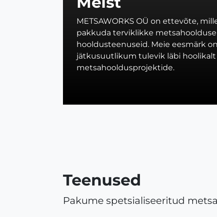
Meist
METSAWORKS OÜ on ettevõte, mille
pakkuda terviklikke metsahoolduse,
hooldusteenuseid. Meie eesmärk on 
jätkusuutlikum tulevik läbi hoolikalt
metsahooldusprojektide.
Teenused
Pakume spetsialiseeritud metsa