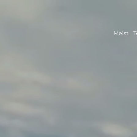
Meist
T