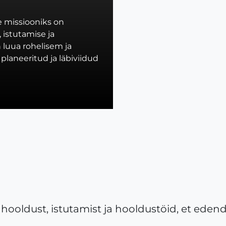
 missiooniks on
 istutamise ja
luua rohelisem ja
 planeeritud ja läbiviidud
hooldust, istutamist ja hooldustöid, et ede