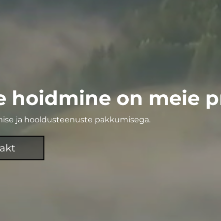
e hoidmine on meie pr
ise ja hooldusteenuste pakkumisega.
akt