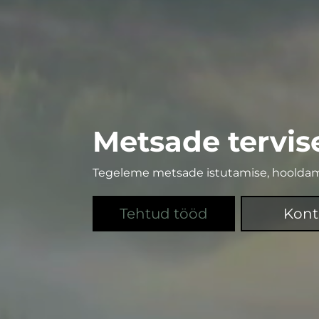
Metsade tervis
Tegeleme metsade istutamise, hooldam
Tehtud tööd
Kont